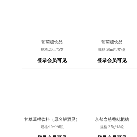
泸州纳溪凌氏诊所有限
泸州市纳溪区紫阳路
公司
葡萄糖饮品
葡萄糖饮品
富顺县兜山镇胡家村槽
富顺县兜山镇胡家村
规格:20ml*5支
规格:20ml*5支/盒
坊卫生室
登录会员可见
登录会员可见
兴文县古宋镇温水溪村
兴文县古宋镇温水溪
刘红亮卫生室
宜宾市翠屏区白花镇新
宜宾市翠屏区白花镇
天村卫生室
成都金牛睿敏诊所有限
成都市金牛区西林巷
公司
甘草葛根饮料（原名解酒灵）
京都念慈菴枇杷糖
规格:10ml*6瓶
规格:2.5g*18粒
新都方圆诊所
成都市新都区大丰街