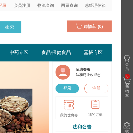
登录
会员注册
物流查询
两票查询
总经理信箱
购物车
(
0
)
搜 索
中药专区
食品/保健食品
器械专区
会
员
hi,请登录
法和药业欢迎您
0
购
登录
注册
物
车
我的订单
我的优惠券
法和公告
收