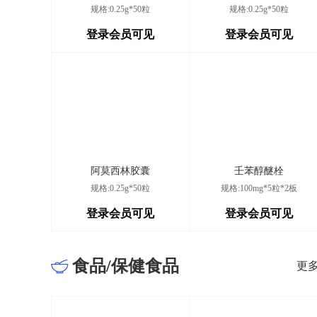
叙州区龙池乡石龙村二
规格:0.25g*50粒
规格:0.25g*50粒
乐山市沐川县箭板镇
村卫生室
登录会员可见
登录会员可见
蓬安县建明诊所（个体
相如镇嘉陵西路257
工商户）
达州市达川区邓大钦中
达川区翠屏街道东升
医诊所
宜宾市南溪区康峻诊所
仙源街道甘棠路20
阿莫西林胶囊
壬苯醇醚栓
有限责任公司
规格:0.25g*50粒
规格:100mg*5粒*2板
宜宾康萍诊所有限公司
四川省宜宾市南溪区
登录会员可见
登录会员可见
都江堰芷正诊所有限公
银杏街道高桥社区重
司
食品/保健食品
更多
都江堰景泰诊所有限公
奎光塔街道民丰社区
司