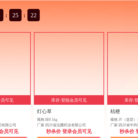
处
2026/8/6
4
:
25
:
21
南
2026/8/6
村
2026/8/6
村
2026/8/6
会员可见
库存:登陆会员可见
库存:
锦
2026/8/6
灯心草
桔梗
规格:段0.1kg
规格:片（选货）1
村
2026/8/6
药有限公司
厂家:四川省泓圃药业有限公司
厂家:四川省中
录会员可见
秒杀价 登录会员可见
秒杀价 