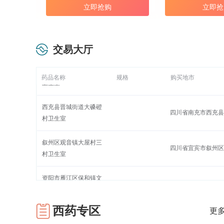
叙州区龙池乡石龙村二
立即抢购
立即抢
乐山市沐川县箭板镇
村卫生室
岳池县普安镇斜石坝村
岳池县普安镇斜石坝
交易大厅
卫生室
西充县晋城街道大磉磴
药品名称
规格
购买地市
四川省南充市西充县
村卫生室
叙州区观音镇大屋村三
四川省宜宾市叙州区
村卫生室
资阳市雁江区保和镇文
四川省资阳市雁江区
秀桥村第五卫生室
西充县晋城街道大磉磴
四川省南充市西充县
村卫生室
西药专区
更多
岳池县裕民镇祖家院村
广安市岳池县裕民镇