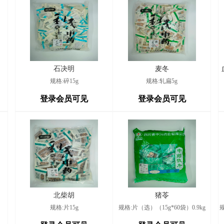
二
2026/8/7
石决明
麦冬
1
2026/8/7
规格:碎15g
规格:轧扁5g
登录会员可见
登录会员可见
村
2026/8/7
新
2026/8/7
2
2026/8/7
北柴胡
猪苓
规格:片15g
规格:片（选）（15g*60袋）0.9kg
道
2026/8/7