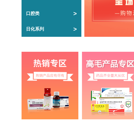
犍为县寿保镇敖家村第
犍为县寿保镇敖家村
一卫生室
>
口腔类
成都青白江玖玖鑫瑞诊
四川省成都市青白江
>
日化系列
所有限公司
巴中市恩阳区兴隆镇关
四川省巴中市恩阳区
蓬村卫生室
成华元华诊所
成都市成华区荆竹坝
兴文县古宋镇阳光村卫
兴文县古宋镇阳光村
生室
兴文县古宋镇阳光村卫
兴文县古宋镇阳光村
生室
成都青白江喜健堂中医
城厢镇同心中路101
综合诊所有限公司