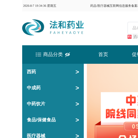
眉山天府新区龙马镇凤
眉山天府新区龙马镇
2026-8-7 19:34:37 星期五
药品/医疗器械互联网信息服务备案表：
梧村第二卫生室
宜宾市翠屏区白花镇白
宜宾市翠屏区白花镇
安村第二卫生室
酒
四川正贤堂诊所连锁有
限公司成都青羊光华北
成都市青羊区光华北
商品分类
首页
促
五路诊所
>
西药
船山区西宁乡十字河村
船山区西宁乡十字河
卫生室（二室）
>
中成药
平昌县板庙镇龙井村卫
四川省巴中市平昌县
>
生室
中药饮片
成都青白江玖玖鑫瑞诊
>
食品/保健食品
四川省成都市青白江
所有限公司
>
医疗器械