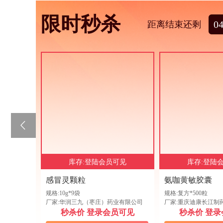
阆中市江南街道办事处
限时秒杀
阆中市江南街道办事
0
距离结束还剩
龙潭社区卫生室
留耕镇新场村第二卫生
江安县留耕镇新场村
室
岳池县西板镇高岩山村
岳池县西板镇高岩山
卫生室
巴中市巴州区水宁寺镇
巴州区水宁寺镇龙台
龙台村卫生室
成都锦江星佑宏昇诊所
库存:登陆会员可见
库存:登陆
四川省成都市锦江区
有限公司
感冒灵颗粒
氨咖黄敏胶囊
大桥镇土地坝村莲花卫
规格:10g*9袋
规格:复方*500粒
合江县大桥镇土地坝
厂家:华润三九（枣庄）药业有限公司
厂家:重庆迪康长江制
生室
秒杀价 登录会员可见
秒杀价 登