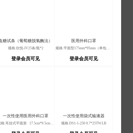
血糖试条（葡萄糖脱氢酶法）
医用外科口罩
规格:欣悦-IV25条/瓶*2
规格:平面型175mm*95mm（单包装）
登录会员可见
登录会员可见
一次性使用医用外科口罩
一次性使用袋式输液器
规格:耳挂式平面形 17.5cm*9.5cm/个
规格:DS1-1-250 0.7*25TW.LB