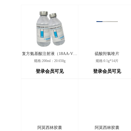
卫生室
双流九江开学诊所
四川省成都市双流区
西充县晋城街道大磉磴
四川省南充市西充县
村卫生室
峨眉山市九里镇吴庵村
复方氨基酸注射液（18AA-VII）
硫酸羟氯喹片
峨眉山市九里镇吴庵
谢清萍卫生室
规格:200ml：20.650g
规格:0.1g*14片
登录会员可见
登录会员可见
珙县王家镇鱼田社区村
四川省宜宾市珙县王
卫生室
邻水县观音桥镇白羊寺
广安市观音桥镇白羊
村卫生室
金堂县高板镇唐仕福诊
金堂县高板镇万顺街
所
阿莫西林胶囊
阿莫西林胶囊