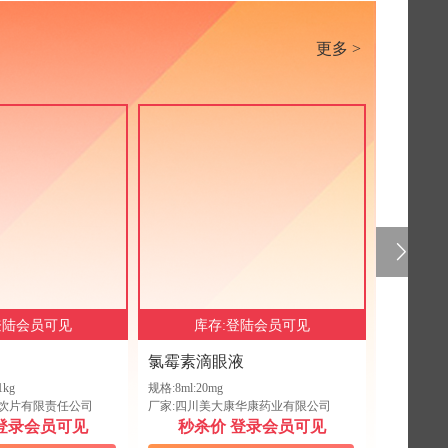
更多 >
登陆会员可见
库存:登陆会员可见
库
氯霉素滴眼液
风油精
kg
规格:8ml:20mg
规格:3ml
药饮片有限责任公司
厂家:四川美大康华康药业有限公司
厂家:漳州
登录会员可见
秒杀价 登录会员可见
秒杀