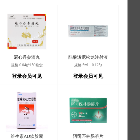
冠心丹参滴丸
醋酸泼尼松龙注射液
规格:0.04g*150粒盒
规格:5ml：0.125g
登录会员可见
登录会员可见
维生素AD软胶囊
阿司匹林肠溶片