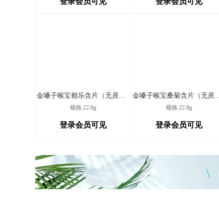
登录会员可见
登录会员可见
成都高新益佳中医综合
诊所有限公司
普润镇汪家村王泽英卫
隆昌市普润镇外街北
生室
桐子垭社区卫生服务站
遂宁市创新工业园区
金嗓子喉宝都乐含片（无蔗糖）
金嗓子喉宝桑菊含片
规格:22.8g
规格:22.8g
海潮镇陈湾村第一卫生
泸县海潮镇陈湾村九
室
登录会员可见
登录会员可见
武胜县万善镇伏虎村卫
武胜县万善镇伏虎村
生室
眉山天府新区龙马镇凤
眉山天府新区龙马镇
梧村第二卫生室
宜宾市翠屏区白花镇白