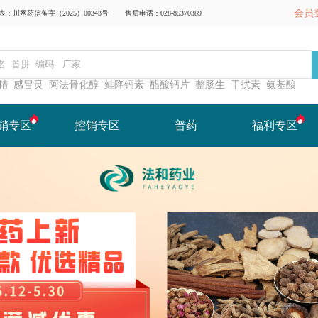
凤
2026/8/7
会员
川网药信备字（2025）00343号
售后电话：028-85370389
白
2026/8/7
精
感冒灵
阿法骨化醇
鲑降钙素
醋酸钙片
整肠生
干扰素
氨基酸
五
2026/8/7
销专区
控销专区
普药
福利专区
村
2026/8/7
板
2026/8/7
区
2026/8/7