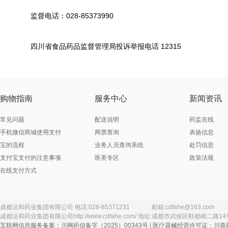
监督电话：028-85373990
四川省食品药品监督管理局投诉举报电话 12315
购物指南
服务中心
新闻资讯
常见问题
配送说明
药监在线
手机微信商城使用支付
两票查询
表扬信息
宝的流程
业务人员查询系统
处罚信息
支付宝支付的注意事项
医美专区
政策法规
在线支付方式
成都法和药业集团有限公司
电话:
028-85371231
邮箱:
cdfahe@163.com
成都法和药业集团有限公司
http://www.cdfahe.com/
地址:
成都市武侯区鞋都南二路14
互联网信息服务备案：川网药信备字（2025）00343号 | 医疗器械经营许可证：川蓉药