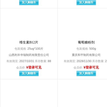
安徽江中高邦制药有限责任公司
安徽金太阳生化药
加入购物车
加入购物车
安徽康博特保健食品有限公司
安徽省双科药业有
安徽天舰文具科技有限公司
安徽天洋药业有限
安徽晓亮防护用品有限公司（原：太和县晓亮防护用品有限公司
安徽新世纪药业有
安吉宏德医疗用品有限公司
安康正大制药有限
安士制药（中山）有限公司
安斯泰来制药（中
奥集团成都药业股份有限公司
奥美（荆门）医疗
澳美制药（海南）有限公司
澳美制药厂
白云山明兴制药有限公司
白云山汤阴东泰药
维生素B12片
葡萄糖粉剂
拜耳医药（上海）有限公司委托上海新亚药业闵行有限公司
拜耳医药保健公司
包装规格:
25ug*100片
包装规格:
500g
拜耳医药保健有限公司广州分公司
拜耳医药保健有限
山西利丰华瑞制药有限责任公司
重庆和平制药有限公司
蚌埠丰原涂山制药有限公司
宝鸡高盛医疗用品
宝鸡泰达康医疗科技有限公司
保定华有医疗器械
有效期至:
2027/10/31
库存数量:
88
有效期至:
2028/11/30
库存数量:
2
保定中药制药股份有限公司
北大医药股份有限
¥登录可见
¥登录可见
会员价:
会员价:
北京北大维信生物科技有限公司
北京北陆药业股份
加入购物车
加入购物车
北京长城制药有限公司
北京福元医药股份有限公司
北京海王中新药业股份有限公司
北京韩美药品有限
北京华润高科天然药物有限公司
北京华素制药股份
北京金典汉方药业股份有限公司
北京金新兴医疗器
北京九和药业有限公司
北京康仁堂药业有限公司
北京康远制药有限