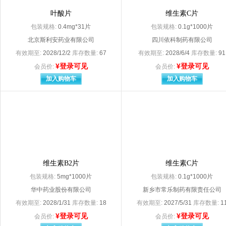
北京利龄恒泰药业有限公司
北京麦迪海药业有
叶酸片
维生素C片
北京诺华制药有限公司 Novartis Pharmaceu
包装规格:
0.4mg*31片
包装规格:
0.1g*1000片
北京三元基因药业股份有限公司（原名：北京三元基因工程有限公司
北京市富乐科技开
北京市永康药业有限公司
北京曙光药业有限
北京斯利安药业有限公司
四川依科制药有限公司
北京斯利安药业有限公司
北京四环科宝制药
有效期至:
2028/12/2
库存数量:
67
有效期至:
2028/6/4
库存数量:
91
北京天衡药物研究院南阳天衡制药厂
北京同鹤药业有限
¥登录可见
¥登录可见
会员价:
会员价:
北京同仁堂股份有限公司同仁堂制药厂
北京同仁堂科技发
加入购物车
加入购物车
北京同仁堂天然药物（唐山）有限公司
北京同仁堂制药有
北京万泰生物药业股份有限公司
北京祥瑞生物制品
北京亚东生物制药有限公司
北京怡成生物电子
北京益民药业有限公司
北京优胜然生物技
北京远大九和药业有限公司
北京振东康远制药
北京振东药业有限公司
北京中惠药业有限
贝克诺顿（浙江）制药有限公司（原：浙江华立南湖制药有限公司
比利时
必康制药新沂集团控股有限公司（原名：必康制药江苏有限公司）
兵兵药业（湖北）
维生素B2片
维生素C片
参天制药（中国）有限公司
包装规格:
长春长庆药业集团有限公司
5mg*1000片
包装规格:
长春大政药业科技
0.1g*1000片
长春海悦药业股份有限公司
长春海悦药业有限
华中药业股份有限公司
新乡市常乐制药有限责任公司
长春普华制药股份有限公司
长春人民药业集团
有效期至:
2028/1/31
库存数量:
18
有效期至:
2027/5/31
库存数量:
1
长春新安药业有限公司
长春银诺克药业有
¥登录可见
¥登录可见
会员价:
会员价:
长垣县豫北精美服装厂
常熟克劳丽日用品