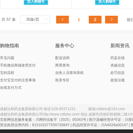
加入购物车
加入购物车
常州康普药业有限公司
常州千红生化制药
常州市柯迪医用材料有限公司
常州市盛辉药业有
常州晓春医疗器材有限公司
常州晓春医疗器械
共 57 条
1
2
前
潮州市潮安区彩塘雅思医疗设备器械
潮州市潮安区彩塘
辰欣佛都药业（汶上）有限公司
成都倍特得诺药业有限公司
成都倍特药业股份
成都诚德生物科技有限公司
成都川力制药有限
购物指南
服务中心
新闻资讯
成都迪康药业股份有限公司（原成都迪康药业有限公司）
成都地奥九泓制药厂
成都地奥制药集团
常见问题
配送说明
药监在线
成都第一制药有限公司
成都亨达药业有限公司
成都恒瑞制药有限
手机微信商城使用支付
两票查询
表扬信息
成都华宇制药有限公司
成都汇道堂中药饮
宝的流程
业务人员查询系统
处罚信息
成都锦宏辉科技有限公司
成都锦华药业有限
支付宝支付的注意事项
医美专区
政策法规
成都九芝堂金鼎药业有限公司
在线支付方式
成都康弘制药有限公司委托四川济生堂药业有限公司生产
成都蓝孚科技有限
成都利尔药业有限公司
成都民意制药有限
成都明森医疗器械型食药监械生产
成都明森医疗器械
成都青山利康药业有限公司
成都法和药业集团有限公司
电话:
028-85371231
邮箱:
cdfahe@163.com
成都法和药业集团有限公司
成都森科制药有限公司
http://www.cdfahe.com/
地址:
成都市武侯区鞋都南二路14
成都神鹤药业有限
互联网信息服务备案：川网药信备字（2025）00343号 | 医疗器械经营许可证：川蓉药
成都市海通药业有限公司
成都市恒拓医药包
营业执照信用代码：91510107755972684Y | 药品经营许可证：川AA028a00147 |
成都市塑料包装厂
成都市卫生材料厂