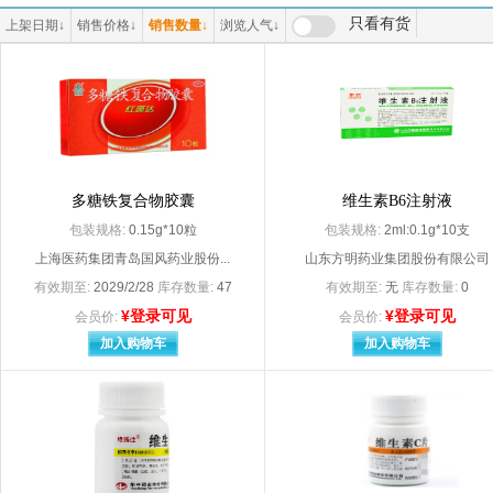
（原河南省宛西制药股份有限公司
|上海灯泡三厂
只看有货
上架日期
↓
销售价格
↓
销售数量
↓
浏览人气
↓
3M日本有限公司（代理人:明尼苏达矿业制造（上海）国际贸易有限公司）
3M中国有限公司
A Z Pharmaceutical.Inc分包装：安士制药（中山）有限公司
A*Z Pharmaceuti
A.Menarini.Manufacturing Logistics and Seryices S.r.l
aaaa100
Abbott Healthcare SAS
AbbottHeaLthca
Armstrong Medical Ltd
AstraZeneca AB
Bayer AG
Bayer S.A（拜耳医药保健有限公司启东分公司分包装）
Becton， Dickins
多糖铁复合物胶囊
BerLin-Chemie AG
维生素B6注射液
Boehringer Ingelhlim Pharma GmbH＆Co. KG
包装规格:
0.15g*10粒
包装规格:
2ml:0.1g*10支
Dr.Falk Pharma GmbH
Dr.Willmar Schw
上海医药集团青岛国风药业股份...
山东方明药业集团股份有限公司
Ethicon LLC
有效期至:
2029/2/28
库存数量:
47
有效期至:
无
库存数量:
0
Fresenius Kabi Austria Gmbh
¥登录可见
¥登录可见
Gedeon Richter Plc
Glaxo Operations
会员价:
会员价:
Glaxo Wellcome S.A.
Glaxo Wellcome 
加入购物车
加入购物车
GlaxoSmithKline Australia Pty Ltd.
GlaxoSmithklins A
H.Lundbeck A/S（丹麦灵北制药有限公司）
Hanmi Pharm.Co.
HAWO GmbH（德国合福公司
Janssen Pharmaceutica N.V.（分包装：上海强生制药有限公司
Johnson Johnson 
JohnsonJohnsonInternationalc/o
Kowa Company.Ltd
LEO Laboratories Ltd./