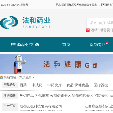
2026-8-9 13:24:57 星期天
药品/医疗器械互联网信息服务备案表：川网药信备字（2
酒精
感冒灵
商品分类
首页
促销专区
法和商城 > 产品展示 >
产品分类
西药
中成药
中药饮片
食品/保健食品
医疗器械
活动选择
热销产品
为你推荐
效期促销专区
诊所药店专区
招商专区
民
生产厂家
成都蓝弧科技发展有限公司
江西康缘桔都药业
云南维和药业股份有限公司
潮州市潮安区彩塘