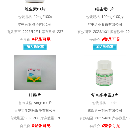
Menarini - Von Heyden GmbH
merck shaarp doh
Merck KGaA（默克制药（江苏）有限公司分包装）
维生素B1片
维生素C片
Merck Sharp & Dohme Ltd.生产（杭州默
Merck Sharp Doh
包装规格:
10mg*100s
包装规格:
100mg*100片
MSD international GmbH杭州默沙东制药有限公司（分包装）
MYLAN LABORA
华中药业股份有限公司
华中药业股份有限公司
novartis farma spa （意大利） 凶
Novartis Consume
有效期至:
2028/12/31
库存数量:
237
有效期至:
2028/1/31
库存数量:
20
Novartis Singapore Pharmaceutical Manufacturing Private.Ltd（北京诺华制药有限公司分装）
Novo Nordisk A/S（代理人：诺和诺德（中国）制药有限公司
¥登录可见
¥登录可见
会员价:
会员价:
OKAMOTO INDUSTRIES，INC
Organon （Irel
加入购物车
加入购物车
PIRAMAL ENTERPRISES LIMITED
Reckitt Benckiser Healthcsre（UK）Limited
S.A.Alcon Couvre
Sanofi Winthrop Industrie
Sanofi Winthro
Sanofi-Aventis SA
Schering-PIough
SOOIL Development.CO.Ltd
SPIDENT Co.Ltd
SriTrangGloves（Thailand）Co.Ltd
SURETEX LIMITED（代理人：武汉杰士邦卫生用品有限公司）
TG MEDICAL SDN. BHD（代理人：苏州顶佳汇医
叶酸片
复合维生素B片
TGMEDICALSDN.BHD（代理人：苏州顶佳汇医疗器械
包装规格:
5mg*100片
包装规格:
100片
URSAPHARM Arzneimittel Gmbh
阿斯利康制药有限
天津力生制药股份有限公司
成都第一制药有限公司
安徽安科生物工程（集团）股份有限公司
安徽安科余良卿药
安徽东盛友邦制药有限公司
安徽方达药械股份
有效期至:
2028/1/8
库存数量:
19
有效期至:
2027/4/30
库存数量:
3
安徽富邦药业有限公司
安徽国森药业
¥登录可见
¥登录可见
会员价:
会员价: