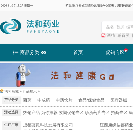
2026-8-10 7:15:27 星期一
药品/医疗器械互联网信息服务备案表：川网药信备字（2
酒精
感冒灵
商品分类
首页
促销专区
法和商城 > 产品展示 >
产品分类
西药
中成药
中药饮片
食品/保健食品
医疗器械
活动选择
热销产品
为你推荐
效期促销专区
诊所药店专区
招商专区
民
生产厂家
成都蓝弧科技发展有限公司
江西康缘桔都药业
云南维和药业股份有限公司
潮州市潮安区彩塘