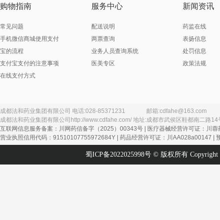
Menarini - Von Heyden GmbH
merck shaarp doh
购物指南
服务中心
新闻资讯
Merck KGaA（默克制药（江苏）有限公司分包装）
Merck Sharp & Dohme Ltd.生产（杭州默
Merck Sharp Doh
常见问题
配送说明
药监在线
MSD international GmbH杭州默沙东制药有限公司（分包装）
MYLAN LABORA
手机微信商城使用支付
两票查询
表扬信息
novartis farma spa （意大利） 凶
Novartis Consume
宝的流程
业务人员查询系统
处罚信息
Novartis Singapore Pharmaceutical Manufacturing Private.Ltd（北京诺华制药有限公司分装）
支付宝支付的注意事项
医美专区
政策法规
Novo Nordisk A/S（代理人：诺和诺德（中国）制药有限公司
在线支付方式
OKAMOTO INDUSTRIES，INC
Organon （Irel
PIRAMAL ENTERPRISES LIMITED
Reckitt Benckiser Healthcsre（UK）Limited
S.A.Alcon Couvre
Sanofi Winthrop Industrie
Sanofi Winthro
成都法和药业集团有限公司
电话:
028-85371231
邮箱:
cdfahe@163.com
Sanofi-Aventis SA
Schering-PIough
成都法和药业集团有限公司
http://www.cdfahe.com/
地址:
成都市武侯区鞋都南二路14
SOOIL Development.CO.Ltd
SPIDENT Co.Ltd
互联网信息服务备案：川网药信备字（2025）00343号 | 医疗器械经营许可证：川蓉药
营业执照信用代码：91510107755972684Y | 药品经营许可证：川AA028a00147 |
SriTrangGloves（Thailand）Co.Ltd
SURETEX LIMITED（代理人：武汉杰士邦卫生用品有限公司）
蜀ICP备2022025998号
© 版权所有 Copyright 
TG MEDICAL SDN. BHD（代理人：苏州顶佳汇医
TGMEDICALSDN.BHD（代理人：苏州顶佳汇医疗器械
URSAPHARM Arzneimittel Gmbh
阿斯利康制药有限
安徽安科生物工程（集团）股份有限公司
安徽安科余良卿药
安徽东盛友邦制药有限公司
安徽方达药械股份
安徽富邦药业有限公司
安徽国森药业