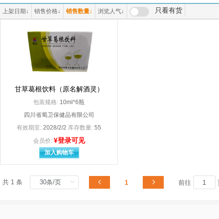
（原河南省宛西制药股份有限公司
|上海灯泡三厂
只看有货
上架日期
↓
销售价格
↓
销售数量
↓
浏览人气
↓
3M日本有限公司（代理人:明尼苏达矿业制造（上海）国际贸易有限公司）
3M中国有限公司
A Z Pharmaceutical.Inc分包装：安士制药（中山）有限公司
A*Z Pharmaceuti
A.Menarini.Manufacturing Logistics and Seryices S.r.l
aaaa100
Abbott Healthcare SAS
AbbottHeaLthca
Armstrong Medical Ltd
AstraZeneca AB
Bayer AG
Bayer S.A（拜耳医药保健有限公司启东分公司分包装）
Becton， Dickins
甘草葛根饮料（原名解酒灵）
BerLin-Chemie AG
Boehringer Ingelhlim Pharma GmbH＆Co. KG
包装规格:
10ml*6瓶
Dr.Falk Pharma GmbH
Dr.Willmar Schw
四川省蜀卫保健品有限公司
Ethicon LLC
有效期至:
2028/2/2
库存数量:
55
Fresenius Kabi Austria Gmbh
¥登录可见
Gedeon Richter Plc
Glaxo Operations
会员价:
Glaxo Wellcome S.A.
Glaxo Wellcome 
加入购物车
GlaxoSmithKline Australia Pty Ltd.
GlaxoSmithklins A
H.Lundbeck A/S（丹麦灵北制药有限公司）
Hanmi Pharm.Co.
HAWO GmbH（德国合福公司
共 1 条
1
前往
Janssen Pharmaceutica N.V.（分包装：上海强生制药有限公司
Johnson Johnson 
JohnsonJohnsonInternationalc/o
Kowa Company.Ltd
LEO Laboratories Ltd./